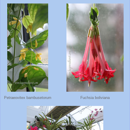
Petraeovitex bambusetorum
Fuchsia boliviana