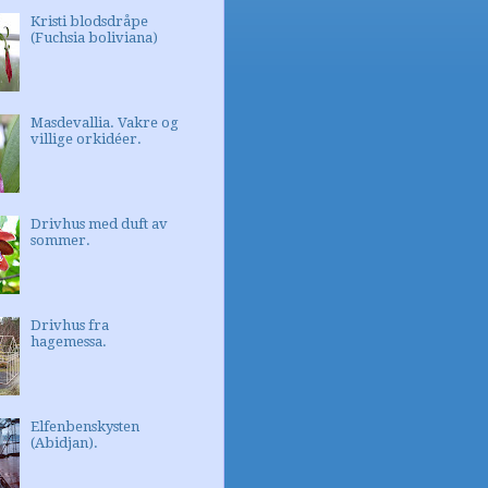
Kristi blodsdråpe
(Fuchsia boliviana)
Masdevallia. Vakre og
villige orkidéer.
Drivhus med duft av
sommer.
Drivhus fra
hagemessa.
Elfenbenskysten
(Abidjan).