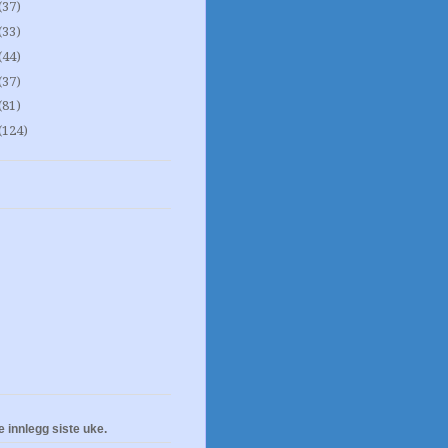
(37)
(33)
(44)
(37)
(81)
(124)
e innlegg siste uke.