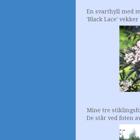
En svarthyll med m
'Black Lace' vekke
Mine tre stiklings
De står ved foten a