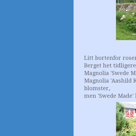
Litt bortenfor rose
Berget het tidliger
Magnolia 'Swede Made
Magnolia 'Aashild K
blomster,
men 'Swede Made' 