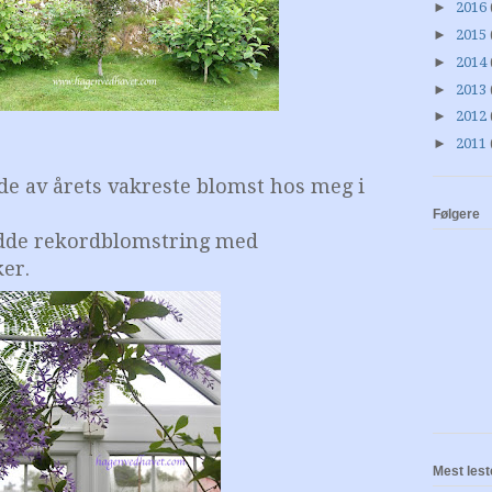
►
2016
►
2015
►
2014
►
2013
►
2012
►
2011
ilde av årets vakreste blomst hos meg i
Følgere
adde rekordblomstring med
er.
Mest lest