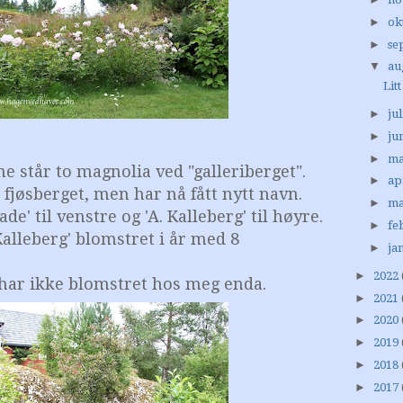
►
ok
►
se
▼
au
Lit
►
jul
►
ju
►
ma
ne står to magnolia ved "galleriberget".
►
ap
e fjøsberget, men har nå fått nytt navn.
►
ma
' til venstre og 'A. Kalleberg' til høyre.
►
fe
alleberg' blomstret i år med 8
►
ja
►
2022
har ikke blomstret hos meg enda.
►
2021
►
2020
►
2019
►
2018
►
2017