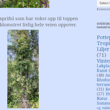
Powere
aprifol som har vokst opp til toppen
 blomstret livlig hele veien oppover.
OVERSIKT
innhold h
Potte
Trop
Liljer
(71)
Vinte
Løkpla
Kunst
(48)
An
Rhodo
terras
(31)
Re
(27)
H
Natur
Somme
og sukk