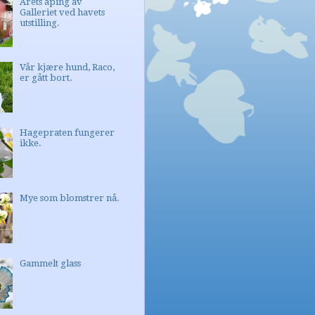
Årets åping av
Galleriet ved havets
utstilling.
Vår kjære hund, Raco,
er gått bort.
Hagepraten fungerer
ikke.
Mye som blomstrer nå.
Gammelt glass