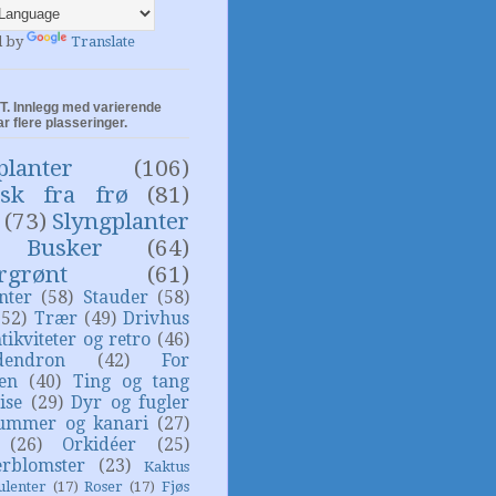
d by
Translate
. Innlegg med varierende
ar flere plasseringer.
planter
(106)
isk fra frø
(81)
(73)
Slyngplanter
Busker
(64)
rgrønt
(61)
nter
(58)
Stauder
(58)
(52)
Trær
(49)
Drivhus
tikviteter og retro
(46)
dendron
(42)
For
sen
(40)
Ting og tang
ise
(29)
Dyr og fugler
ummer og kanari
(27)
(26)
Orkidéer
(25)
rblomster
(23)
Kaktus
ulenter
(17)
Roser
(17)
Fjøs