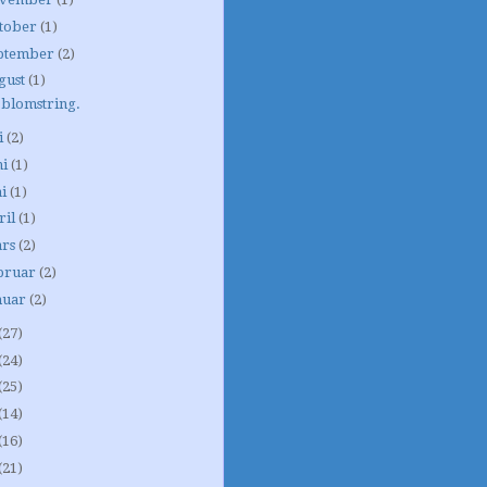
tober
(1)
ptember
(2)
gust
(1)
t blomstring.
i
(2)
ni
(1)
i
(1)
ril
(1)
rs
(2)
bruar
(2)
nuar
(2)
(27)
(24)
(25)
(14)
(16)
(21)