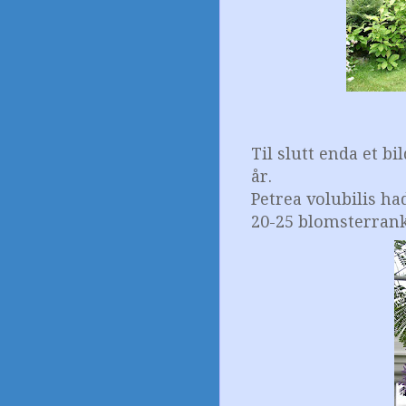
Til slutt enda et b
år.
Petrea volubilis h
20-25 blomsterrank