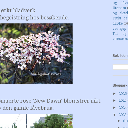
og låv
Uterom
ørkt bladverk.
og skad
r begeistring hos besøkende.
Frukt o
drikke
(5)
ved kjøp 
Tull og
Villblomst
Søk i den
Bloggark
►
2026
formerte rose 'New Dawn' blomstrer rikt.
►
2025
v den gamle låvebrua.
►
2024
▼
2023
►
de
►
no