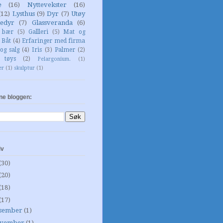
e
(16)
Nyttevekster
(16)
(12)
Lysthus
(9)
Dyr
(7)
Utøy
edyr
(7)
Glassveranda
(6)
g bær
(5)
Gallleri
(5)
Mat og
Båt
(4)
Erfaringer med firma
og salg
(4)
Iris
(3)
Palmer
(2)
 tøys
(2)
Pelargonium.
(1)
er
(1)
skulptur
(1)
ne bloggen:
iv
(30)
(20)
(18)
(17)
sember
(1)
vember
(1)