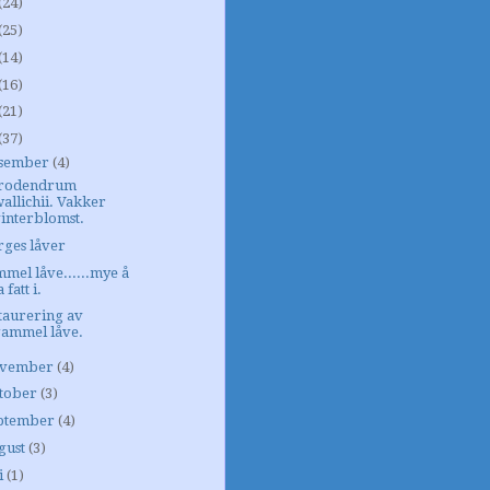
(24)
(25)
(14)
(16)
(21)
(37)
sember
(4)
erodendrum
allichii. Vakker
interblomst.
ges låver
mel låve......mye å
a fatt i.
taurering av
gammel låve.
vember
(4)
tober
(3)
ptember
(4)
gust
(3)
i
(1)