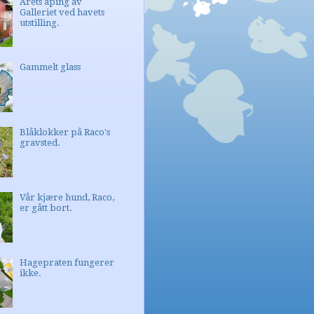
Årets åping av
Galleriet ved havets
utstilling.
Gammelt glass
Blåklokker på Raco's
gravsted.
Vår kjære hund, Raco,
er gått bort.
Hagepraten fungerer
ikke.