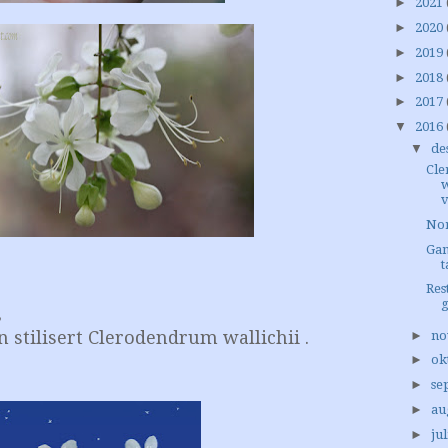
►
2021
►
2020
►
2019
►
2018
►
2017
▼
2016
▼
de
Cl
w
v
Nor
Gam
t
Res
,
n stilisert Clerodendrum wallichii
.
►
no
►
ok
►
se
►
au
►
jul