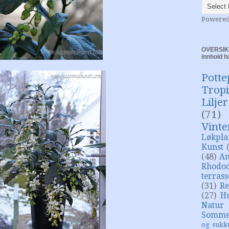
Powere
OVERSIKT
innhold h
Potte
Trop
Liljer
(71)
Vinte
Løkpla
Kunst
(48)
An
Rhodo
terras
(31)
Re
(27)
H
Natur
Somme
og sukk