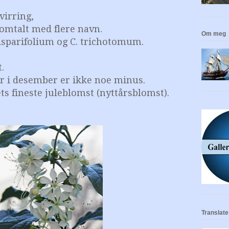
virring,
 omtalt med flere navn.
Om meg
disparifolium og C. trichotomum.
t.
r i desember er ikke noe minus.
s fineste juleblomst (nyttårsblomst).
Translate