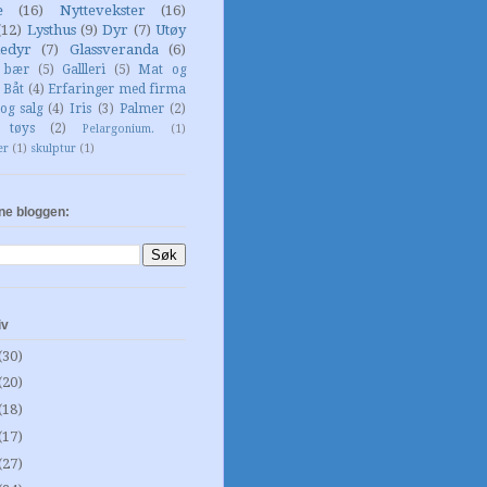
e
(16)
Nyttevekster
(16)
(12)
Lysthus
(9)
Dyr
(7)
Utøy
edyr
(7)
Glassveranda
(6)
g bær
(5)
Gallleri
(5)
Mat og
Båt
(4)
Erfaringer med firma
og salg
(4)
Iris
(3)
Palmer
(2)
 tøys
(2)
Pelargonium.
(1)
er
(1)
skulptur
(1)
ne bloggen:
iv
(30)
(20)
(18)
(17)
(27)