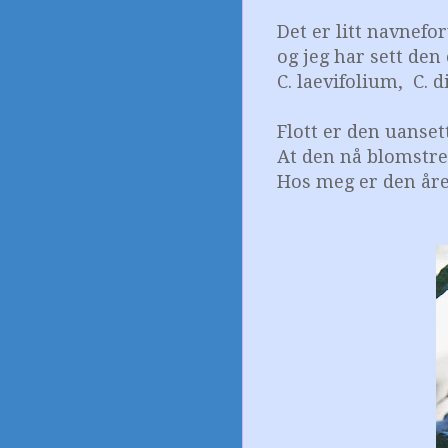
Det er litt navnefor
og jeg har sett den
C. laevifolium, C. 
Flott er den uanset
At den nå blomstre
Hos meg er den året