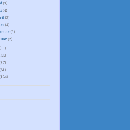
ni
(3)
i
(4)
ril
(2)
rs
(4)
bruar
(3)
nuar
(2)
(33)
(44)
(37)
(81)
(124)