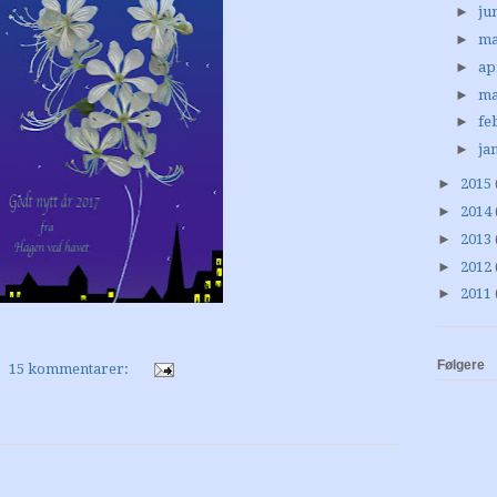
►
ju
►
ma
►
ap
►
ma
►
fe
►
ja
►
2015
►
2014
►
2013
►
2012
►
2011
Følgere
15 kommentarer: