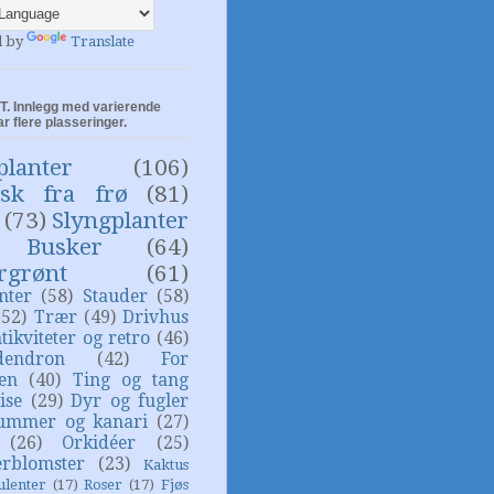
d by
Translate
. Innlegg med varierende
ar flere plasseringer.
planter
(106)
isk fra frø
(81)
(73)
Slyngplanter
Busker
(64)
rgrønt
(61)
nter
(58)
Stauder
(58)
(52)
Trær
(49)
Drivhus
tikviteter og retro
(46)
dendron
(42)
For
sen
(40)
Ting og tang
ise
(29)
Dyr og fugler
ummer og kanari
(27)
(26)
Orkidéer
(25)
rblomster
(23)
Kaktus
ulenter
(17)
Roser
(17)
Fjøs