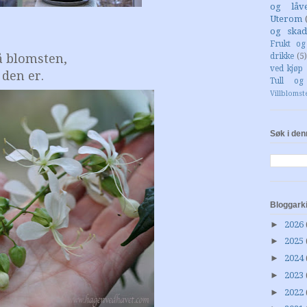
og låv
Uterom
og skad
Frukt o
å blomsten,
drikke
(5)
ved kjøp 
 den er.
Tull og
Villblomst
Søk i den
Bloggark
►
2026
►
2025
►
2024
►
2023
►
2022