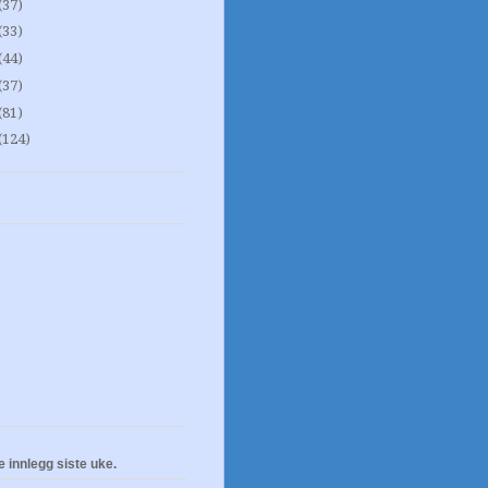
(37)
(33)
(44)
(37)
(81)
(124)
e innlegg siste uke.