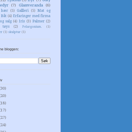
edyr
(7)
Glassveranda
(6)
g bær
(5)
Gallleri
(5)
Mat og
Båt
(4)
Erfaringer med firma
og salg
(4)
Iris
(3)
Palmer
(2)
 tøys
(2)
Pelargonium.
(1)
er
(1)
skulptur
(1)
ne bloggen:
iv
(30)
(20)
(18)
(17)
(27)
(24)