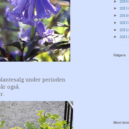
►
2016
►
2015
►
2014
►
2013
►
2012
►
2011
Følgere
 plantesalg under perioden
 år også.
r.
Mest lest