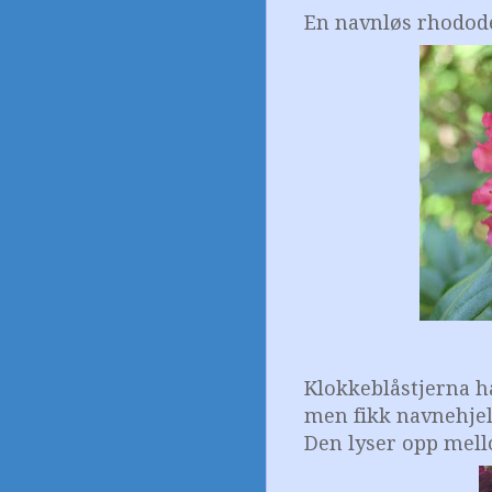
En navnløs rhodode
Klokkeblåstjerna h
men fikk navnehjel
Den lyser opp mell