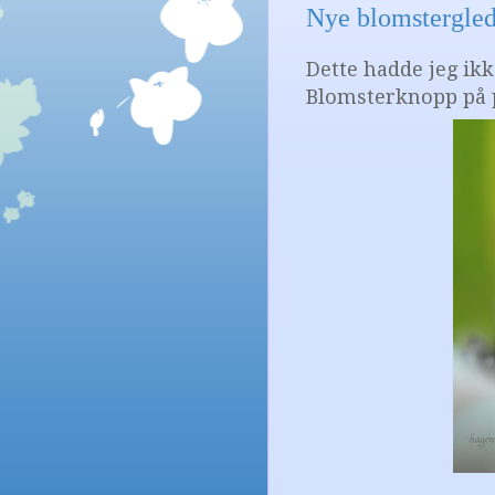
Nye blomstergled
Dette hadde jeg ikke
Blomsterknopp på p