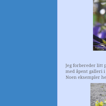
Jeg forbereder litt
med åpent galleri i
Noen eksempler he