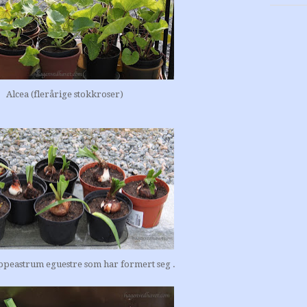
Alcea (flerårige stokkroser)
ippeastrum eguestre som har formert seg .