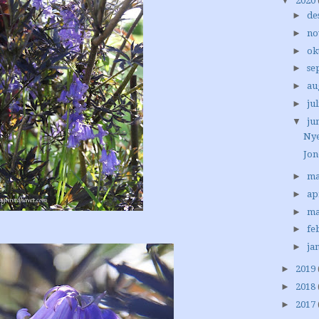
▼
2020
►
de
►
no
►
ok
►
se
►
au
►
jul
▼
ju
Nye
Jon
►
ma
►
ap
►
ma
►
fe
►
ja
►
2019
►
2018
►
2017