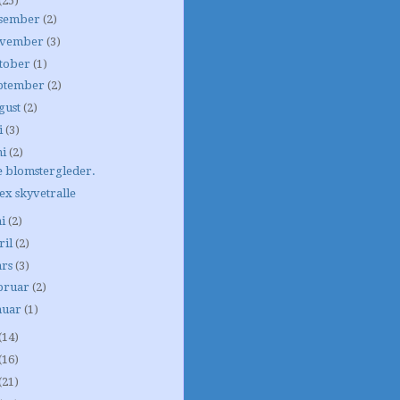
(25)
sember
(2)
vember
(3)
tober
(1)
ptember
(2)
gust
(2)
i
(3)
ni
(2)
 blomstergleder.
ex skyvetralle
i
(2)
ril
(2)
rs
(3)
bruar
(2)
nuar
(1)
(14)
(16)
(21)