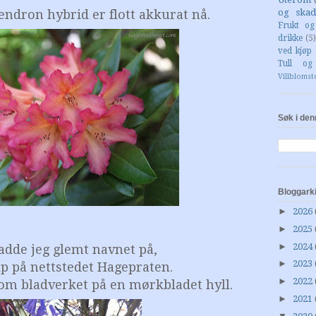
ndron hybrid er flott akkurat nå.
og skad
Frukt o
drikke
(5)
ved kjøp 
Tull og
Villblomst
Søk i den
Bloggark
►
2026
►
2025
►
2024
adde jeg glemt navnet på,
►
2023
p på nettstedet Hagepraten.
►
2022
om bladverket på en mørkbladet hyll.
►
2021