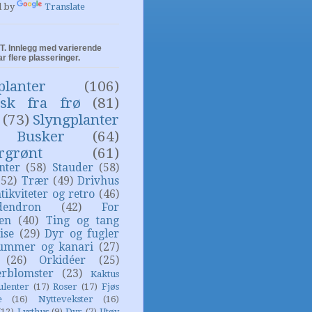
d by
Translate
. Innlegg med varierende
ar flere plasseringer.
planter
(106)
isk fra frø
(81)
(73)
Slyngplanter
Busker
(64)
rgrønt
(61)
nter
(58)
Stauder
(58)
(52)
Trær
(49)
Drivhus
tikviteter og retro
(46)
dendron
(42)
For
sen
(40)
Ting og tang
ise
(29)
Dyr og fugler
ummer og kanari
(27)
(26)
Orkidéer
(25)
rblomster
(23)
Kaktus
ulenter
(17)
Roser
(17)
Fjøs
e
(16)
Nyttevekster
(16)
(12)
Lysthus
(9)
Dyr
(7)
Utøy