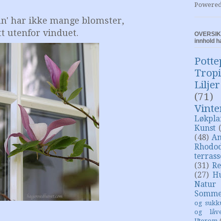
Powere
n' har ikke mange blomster,
t utenfor vinduet.
OVERSIKT
innhold h
Potte
Trop
Liljer
(71)
Vinte
Løkpla
Kunst
(48)
An
Rhodo
terras
(31)
Re
(27)
H
Natur
Somme
og sukk
og låv
Uterom