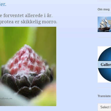
er.
Om meg
 forventet allerede i år.
rotea er skikkelig morro.
Translate