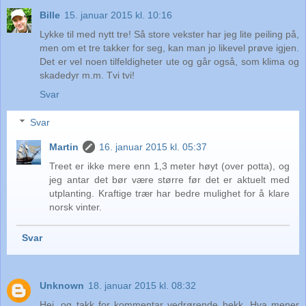
Bille
15. januar 2015 kl. 10:16
Lykke til med nytt tre! Så store vekster har jeg lite peiling på,
men om et tre takker for seg, kan man jo likevel prøve igjen.
Det er vel noen tilfeldigheter ute og går også, som klima og
skadedyr m.m. Tvi tvi!
Svar
Svar
Martin
16. januar 2015 kl. 05:37
Treet er ikke mere enn 1,3 meter høyt (over potta), og
jeg antar det bør være større før det er aktuelt med
utplanting. Kraftige trær har bedre mulighet for å klare
norsk vinter.
Svar
Unknown
18. januar 2015 kl. 08:32
Hei, og takk for kommentar vedrørende hekk. Hva mener