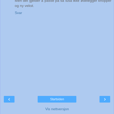
Men det gjelder å passe på så lusa ikke ødelegger knopper
og ny vekst.
Svar
‹
›
Startsiden
Vis nettversjon