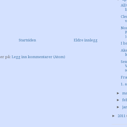
All
Cle
Non
P
)
Startsiden
Eldre innlegg
I b
Ake
er på:
Legg inn kommentarer (Atom)
Sen
s
Fra
1. 
►
ma
►
fe
►
ja
►
2011