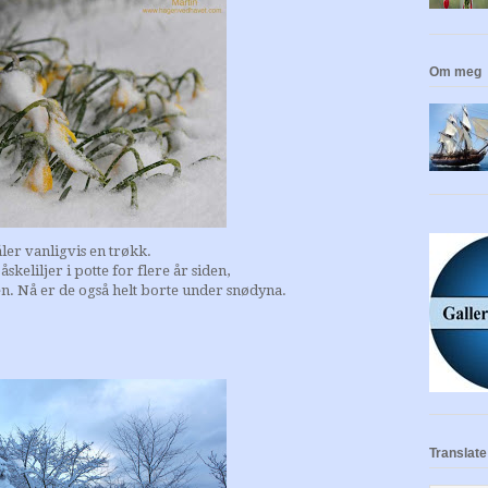
Om meg
åler vanligvis en trøkk.
skeliljer i potte for flere år siden,
en. Nå er d
e også helt borte under snødyna.
Translate