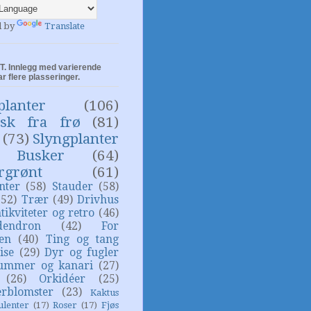
d by
Translate
. Innlegg med varierende
ar flere plasseringer.
planter
(106)
isk fra frø
(81)
(73)
Slyngplanter
Busker
(64)
rgrønt
(61)
nter
(58)
Stauder
(58)
(52)
Trær
(49)
Drivhus
tikviteter og retro
(46)
dendron
(42)
For
sen
(40)
Ting og tang
ise
(29)
Dyr og fugler
ummer og kanari
(27)
(26)
Orkidéer
(25)
rblomster
(23)
Kaktus
ulenter
(17)
Roser
(17)
Fjøs