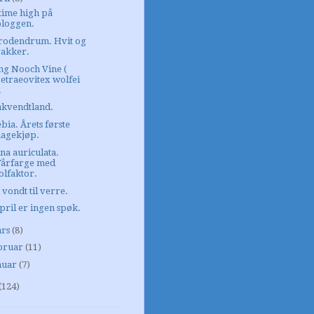
 time high på
bloggen.
rodendrum. Hvit og
vakker.
g Nooch Vine (
etraeovitex wolfei
.
akvendtland.
bia. Årets første
hagekjøp.
na auriculata.
Vårfarge med
olfaktor.
 vondt til verre.
april er ingen spøk.
rs
(8)
bruar
(11)
nuar
(7)
(124)