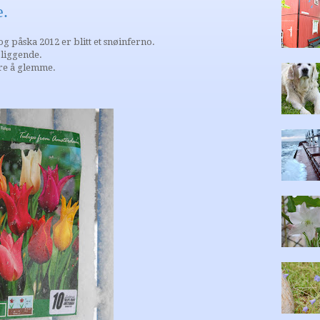
e.
og påska 2012 er blitt et snøinferno.
 liggende.
are å glemme.