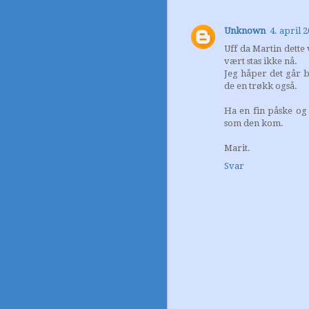
Unknown
4. april 2
Uff da Martin dette 
vært stas ikke nå.
Jeg håper det går b
de en trøkk også.
Ha en fin påske og 
som den kom.
Marit.
Svar