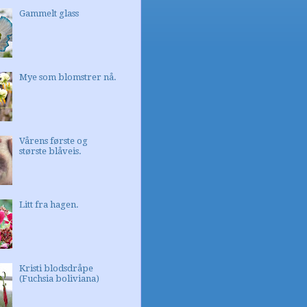
Gammelt glass
Mye som blomstrer nå.
Vårens første og
største blåveis.
Litt fra hagen.
Kristi blodsdråpe
(Fuchsia boliviana)