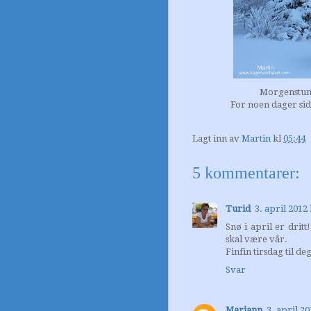
Morgenstund
For noen dager sid
Lagt inn av
Martin
kl
05:44
5 kommentarer:
Turid
3. april 2012 
Snø i april er dritt
skal være vår.
Finfin tirsdag til deg
Svar
Mariann
3. april 20