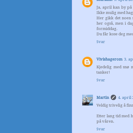
Ja, april kan by p
Ikke mulig med hage
Her gikk det noen s
her også, men i dag
formiddag.
Du får kose deg med
Svar
Vivishagerom
3. ap
Kjedelig med snø 
tanker!
Svar
Martin
4. april 
Veldig trivelig å f
Etter lang tid med 
på våren.
Svar