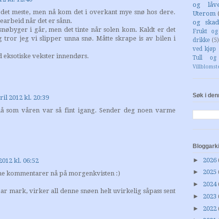
og låv
å det meste, men nå kom det i overkant mye snø hos dere.
Uterom
arbeid når det er sånn.
og skad
nøbyger i går, men det tinte når solen kom. Kaldt er det
Frukt o
 tror jeg vi slipper unna snø. Måtte skrape is av bilen i
drikke
(5)
ved kjøp 
 eksotiske vekster innendørs.
Tull og
Villblomst
Søk i den
ril 2012 kl. 20:39
nå som våren var så fint igang. Sender deg noen varme
Bloggark
►
2026
2012 kl. 06:52
►
2025
inne kommentarer nå på morgenkvisten :)
►
2024
bar mark, virker all denne snøen helt uvirkelig såpass sent
►
2023
►
2022