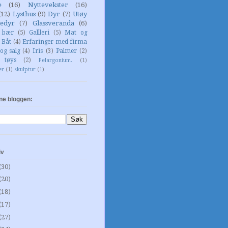
e
(16)
Nyttevekster
(16)
(12)
Lysthus
(9)
Dyr
(7)
Utøy
edyr
(7)
Glassveranda
(6)
g bær
(5)
Gallleri
(5)
Mat og
Båt
(4)
Erfaringer med firma
og salg
(4)
Iris
(3)
Palmer
(2)
 tøys
(2)
Pelargonium.
(1)
er
(1)
skulptur
(1)
ne bloggen:
iv
(30)
(20)
(18)
(17)
(27)