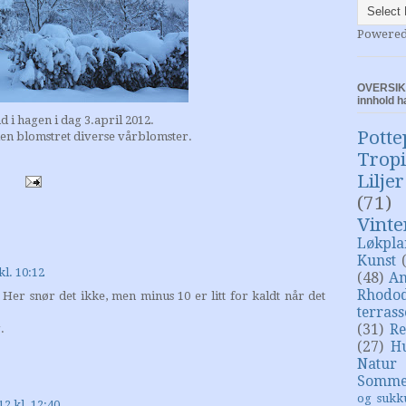
Powere
OVERSIKT
innhold h
 i hagen i dag 3.april 2012.
Potte
en blomstret diverse vårblomster.
Trop
Liljer
(71)
Vinte
Løkpla
Kunst
kl. 10:12
(48)
An
Rhodo
! Her snør det ikke, men minus 10 er litt for kaldt når det
terras
(31)
Re
.
(27)
H
Natur
Somme
og sukk
12 kl. 12:40