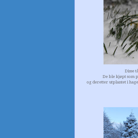
Disse t
De ble kjøpt som på
og deretter utplantet i hag