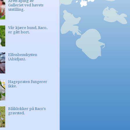
Årets åping av
Galleriet ved havets
utstilling.
Vår kjære hund, Raco,
er gått bort.
Elfenbenskysten
(Abidjan).
Hagepraten fungerer
ikke.
Blåklokker på Raco's
gravsted.