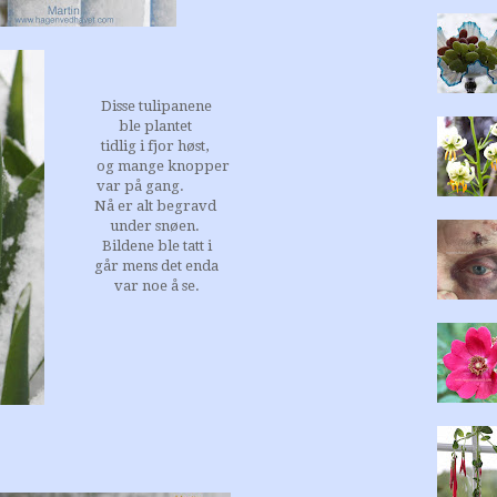
Disse tulipanene
ble
plantet
tidlig i fjor høst,
og mange knopper
var på gang.
Nå er alt begravd
under snøen.
Bildene ble
tatt i
går
mens
det enda
var
noe
å se.