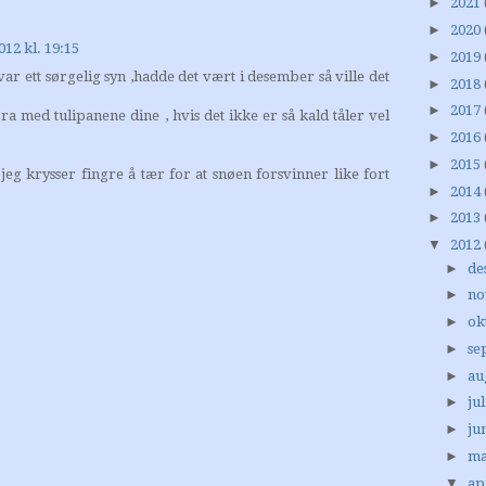
►
2021
►
2020
012 kl. 19:15
►
2019
var ett sørgelig syn ,hadde det vært i desember så ville det
►
2018
►
2017
ra med tulipanene dine , hvis det ikke er så kald tåler vel
►
2016
►
2015
jeg krysser fingre å tær for at snøen forsvinner like fort
►
2014
►
2013
▼
2012
►
de
►
no
►
ok
►
se
►
au
►
jul
►
ju
►
ma
▼
ap