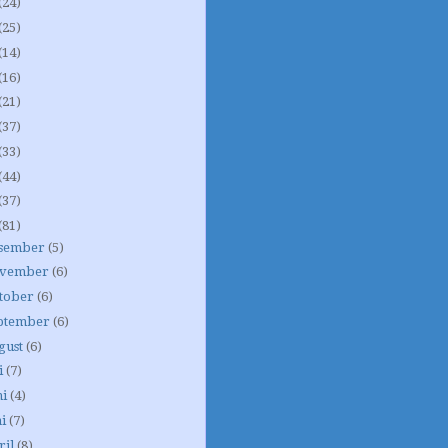
(24)
(25)
(14)
(16)
(21)
(37)
(33)
(44)
(37)
(81)
sember
(5)
vember
(6)
tober
(6)
ptember
(6)
gust
(6)
i
(7)
ni
(4)
i
(7)
ril
(8)