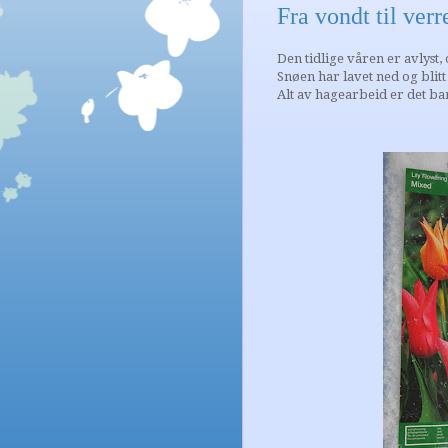
Fra vondt til verr
Den tidlige våren er avlyst, 
Snøen har lavet ned og blitt
Alt av hagearbeid er det b