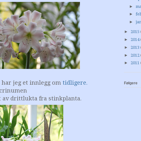
►
ma
►
fe
►
ja
►
2015
►
2014
►
2013
►
2012
►
2011
har jeg et innlegg om
tidligere.
Følgere
a crinumen
 av drittlukta fra stinkplanta.