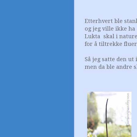
Etterhvert ble sta
og jeg ville ikke ha
Lukta skal i nature
for å tiltrekke fluer
Så jeg satte den ut
men da ble andre s