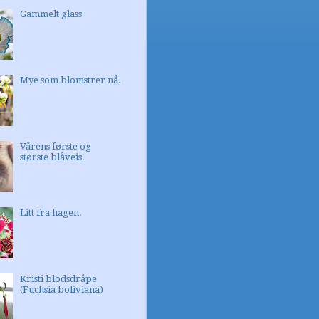
Gammelt glass
Mye som blomstrer nå.
Vårens første og
største blåveis.
Litt fra hagen.
Kristi blodsdråpe
(Fuchsia boliviana)