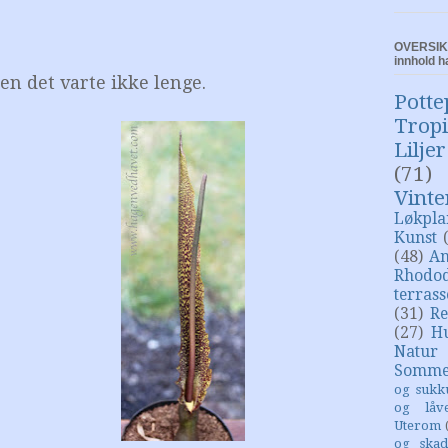
OVERSIKT
innhold h
en det varte ikke lenge.
Potte
Trop
Liljer
(71)
Vinte
Løkpla
Kunst
(48)
An
Rhodo
terras
(31)
Re
(27)
H
Natur
Somme
og sukk
og låv
Uterom
og skad