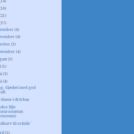
(14)
(16)
(21)
(37)
sember
(4)
vember
(4)
tober
(3)
ptember
(4)
gust
(3)
i
(1)
ni
(3)
i
(4)
g. Gjødsel med god
uft.
ihøne i drivhus
doo lilje
(Sauromatum
venosum)
dkurv til orkide´
ril
(2)