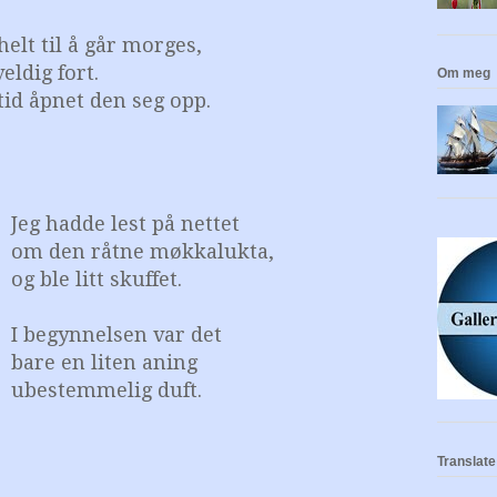
helt til å går morges,
eldig fort.
Om meg
 tid åpnet den seg opp.
Jeg hadde lest på nettet
om
den råtne møkkalukta,
og ble litt skuffet.
I begynnelsen var det
bare
en
liten
aning
ubestemmelig duft.
Translate