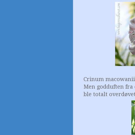
Crinum macowanii 
Men godduften fr
ble totalt overdøvet