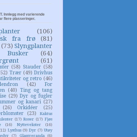
. Innlegg med varierende
ar flere plasseringer.
planter
(106)
isk fra frø
(81)
(73)
Slyngplanter
Busker
(64)
rgrønt
(61)
nter
(58)
Stauder
(58)
(52)
Trær
(49)
Drivhus
tikviteter og retro
(46)
dendron
(42)
For
sen
(40)
Ting og tang
ise
(29)
Dyr og fugler
ummer og kanari
(27)
(26)
Orkidéer
(25)
rblomster
(23)
Kaktus
ulenter
(17)
Roser
(17)
Fjøs
e
(16)
Nyttevekster
(16)
(12)
Lysthus
(9)
Dyr
(7)
Utøy
edyr
(7)
Glassveranda
(6)