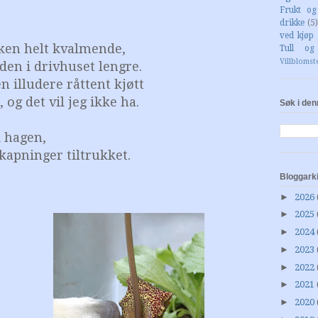
Frukt o
drikke
(5)
ved kjøp 
nken helt kvalmende,
Tull og
Villblomst
 den i drivhuset lengre.
n illudere råttent kjøtt
, og det vil jeg ikke ha.
Søk i den
 i hagen,
kapninger tiltrukket.
Bloggark
►
2026
►
2025
►
2024
►
2023
►
2022
►
2021
►
2020