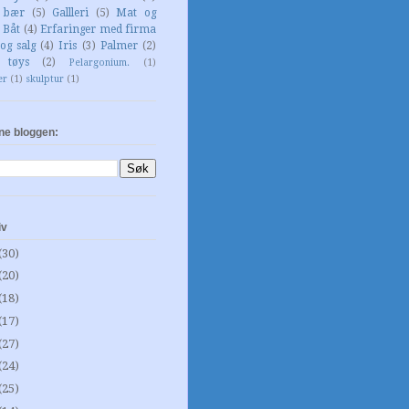
g bær
(5)
Gallleri
(5)
Mat og
Båt
(4)
Erfaringer med firma
og salg
(4)
Iris
(3)
Palmer
(2)
 tøys
(2)
Pelargonium.
(1)
er
(1)
skulptur
(1)
ne bloggen:
iv
(30)
(20)
(18)
(17)
(27)
(24)
(25)