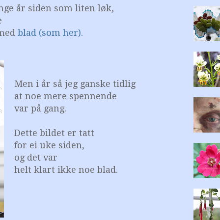
nge år siden som liten løk,
e
 med
blad (som her).
Men i år så jeg ganske tidlig
at
noe mere spennende
var på gang.
Dette bildet er tatt
f
or ei uke siden,
og det var
helt klart ikke noe blad.