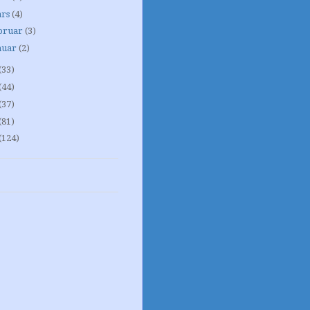
rs
(4)
bruar
(3)
nuar
(2)
(33)
(44)
(37)
(81)
(124)