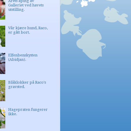
Årets åping av
Galleriet ved havets
utstilling.
Vår kjære hund, Raco,
er gått bort.
Elfenbenskysten
(Abidjan).
Blåklokker på Raco's
gravsted.
Hagepraten fungerer
ikke.