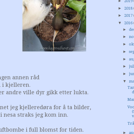
►
2019
►
2018
►
2017
▼
2016
►
de
►
no
►
ok
►
se
►
au
►
jul
►
ju
 ingen annen råd
▼
ma
i kjelleren.
Tan
er andre ville dyr gikk etter lukta.
d
Mar
et jeg kjelleredøra for å ta bilder,
Voo
i nesa straks jeg kom inn.
Trå
ftbombe i full blomst for tiden.
►
ap