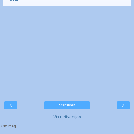
‹
›
Startsiden
Vis nettversjon
Om meg