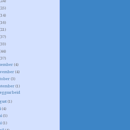
(24)
(25)
(14)
(16)
(21)
(37)
(33)
(44)
(37)
sember
(4)
vember
(4)
tober
(3)
ptember
(1)
eggsarbeid
gust
(1)
i
(4)
ni
(5)
i
(1)