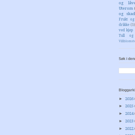
og låv
Uterom
og skad
Frukt o
drikke
(5)
ved kjøp 
Tull og
Villblomst
Søk i den
Bloggark
►
2026
►
2025
►
2024
►
2023
►
2022