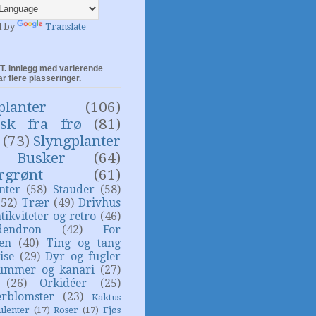
d by
Translate
. Innlegg med varierende
ar flere plasseringer.
planter
(106)
isk fra frø
(81)
(73)
Slyngplanter
Busker
(64)
rgrønt
(61)
nter
(58)
Stauder
(58)
(52)
Trær
(49)
Drivhus
tikviteter og retro
(46)
dendron
(42)
For
sen
(40)
Ting og tang
ise
(29)
Dyr og fugler
ummer og kanari
(27)
(26)
Orkidéer
(25)
rblomster
(23)
Kaktus
ulenter
(17)
Roser
(17)
Fjøs