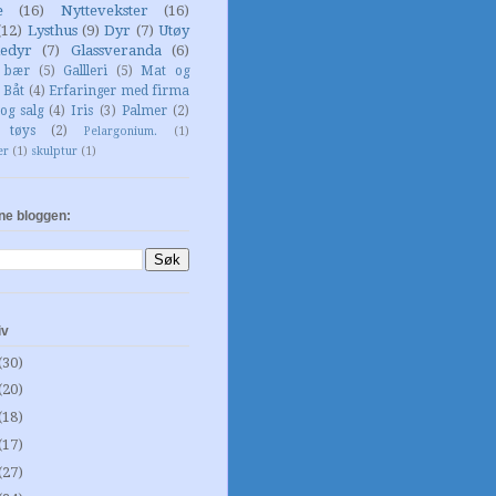
e
(16)
Nyttevekster
(16)
(12)
Lysthus
(9)
Dyr
(7)
Utøy
edyr
(7)
Glassveranda
(6)
g bær
(5)
Gallleri
(5)
Mat og
Båt
(4)
Erfaringer med firma
og salg
(4)
Iris
(3)
Palmer
(2)
 tøys
(2)
Pelargonium.
(1)
er
(1)
skulptur
(1)
ne bloggen:
iv
(30)
(20)
(18)
(17)
(27)