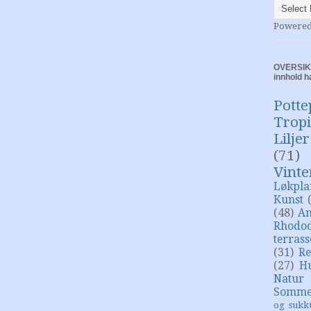
Powere
OVERSIKT
innhold h
Potte
Trop
Liljer
(71)
Vinte
Løkpla
Kunst
(48)
An
Rhodo
terras
(31)
Re
(27)
H
Natur
Somme
og sukk