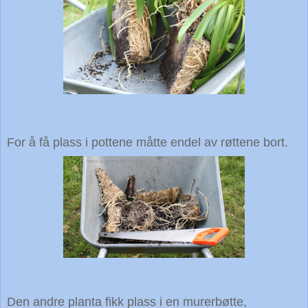
For å få plass i pottene måtte endel av røttene bort.
Den andre planta fikk plass i en murerbøtte,