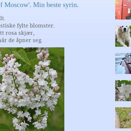
f Moscow'. Min beste syrin.
lt.
stiske fylte blomster.
tt rosa skjær,
når de åpner seg.