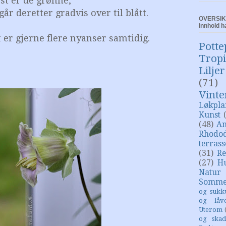
st er de grønne,
går deretter gradvis over til blått.
OVERSIKT
innhold h
 er gjerne flere nyanser samtidig.
Potte
Trop
Liljer
(71)
Vinte
Løkpla
Kunst
(48)
An
Rhodo
terras
(31)
Re
(27)
H
Natur
Somme
og sukk
og låv
Uterom
og skad