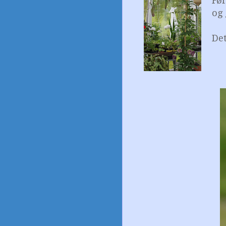
Før
og 
Det