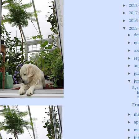
►
2018
►
2017
►
2016
▼
2015
►
de
►
no
►
ok
►
se
►
au
►
jul
▼
ju
Syr
s
Fra
►
ma
►
ap
►
ma
►
fe