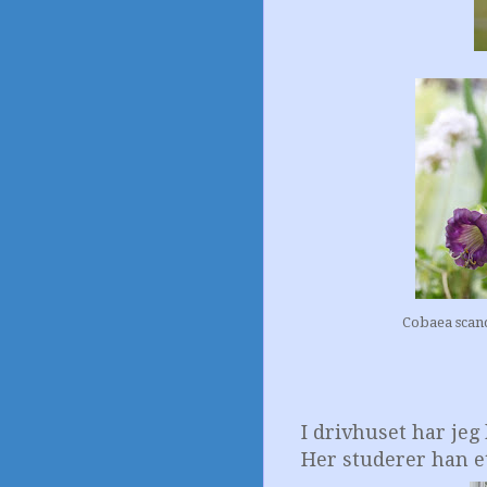
Cobaea scand
I drivhuset har jeg 
Her studerer han et