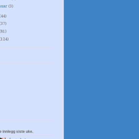
nuar
(3)
(44)
(37)
(81)
(124)
e innlegg siste uke.