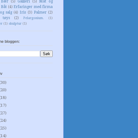
g bær
(5)
Gallleri
(5)
Mat og
Båt
(4)
Erfaringer med firma
og salg
(4)
Iris
(3)
Palmer
(2)
 tøys
(2)
Pelargonium.
(1)
er
(1)
skulptur
(1)
ne bloggen:
iv
(30)
(20)
(18)
(17)
(27)
(24)
(25)
(14)