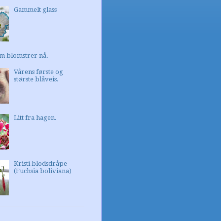
Gammelt glass
m blomstrer nå.
Vårens første og
største blåveis.
Litt fra hagen.
Kristi blodsdråpe
(Fuchsia boliviana)