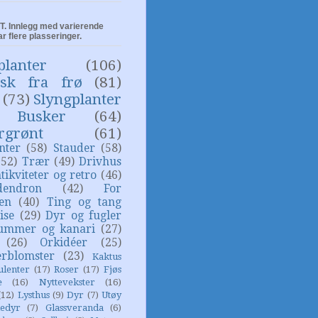
. Innlegg med varierende
ar flere plasseringer.
planter
(106)
isk fra frø
(81)
(73)
Slyngplanter
Busker
(64)
rgrønt
(61)
nter
(58)
Stauder
(58)
(52)
Trær
(49)
Drivhus
tikviteter og retro
(46)
dendron
(42)
For
sen
(40)
Ting og tang
ise
(29)
Dyr og fugler
ummer og kanari
(27)
(26)
Orkidéer
(25)
rblomster
(23)
Kaktus
ulenter
(17)
Roser
(17)
Fjøs
e
(16)
Nyttevekster
(16)
(12)
Lysthus
(9)
Dyr
(7)
Utøy
edyr
(7)
Glassveranda
(6)