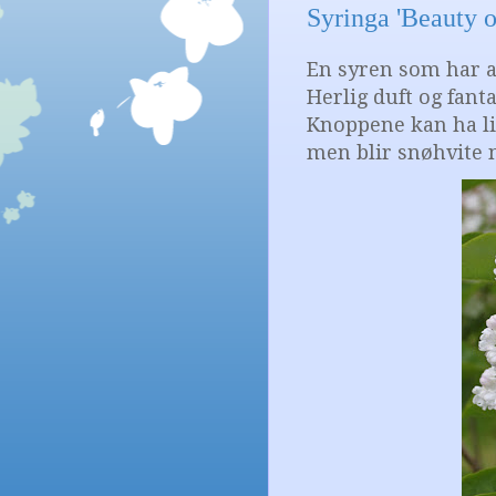
Syringa 'Beauty o
En syren som har a
Herlig duft og fanta
Knoppene kan ha li
men blir snøhvite 