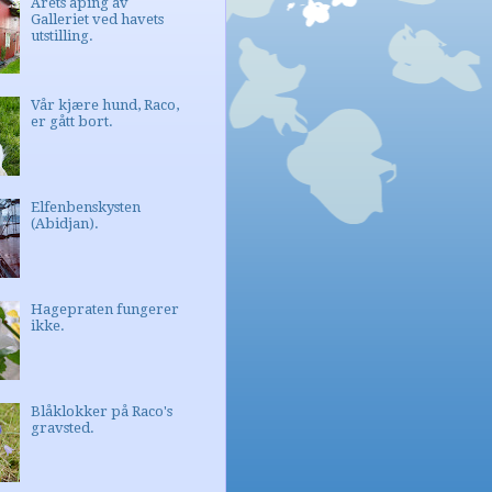
Årets åping av
Galleriet ved havets
utstilling.
Vår kjære hund, Raco,
er gått bort.
Elfenbenskysten
(Abidjan).
Hagepraten fungerer
ikke.
Blåklokker på Raco's
gravsted.