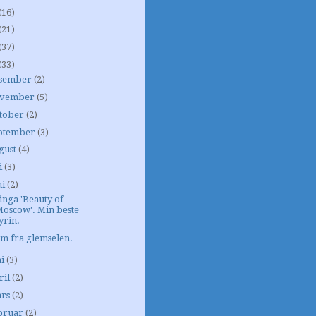
(16)
(21)
(37)
(33)
sember
(2)
vember
(5)
tober
(2)
ptember
(3)
gust
(4)
i
(3)
ni
(2)
inga 'Beauty of
Moscow'. Min beste
yrin.
m fra glemselen.
i
(3)
ril
(2)
rs
(2)
bruar
(2)