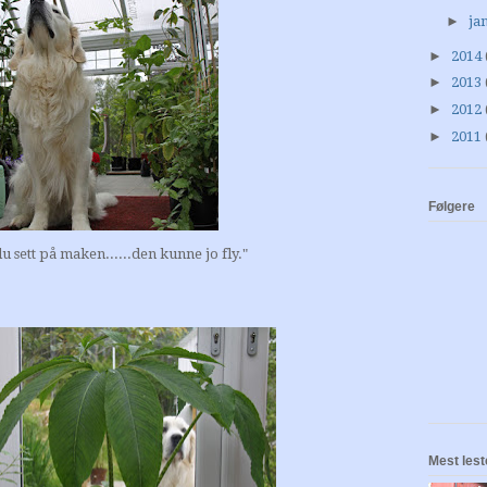
►
ja
►
2014
►
2013
►
2012
►
2011
Følgere
u sett på maken......den kunne jo fly."
Mest lest