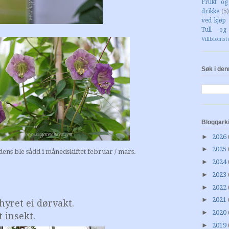
Frukt o
drikke
(5)
ved kjøp 
Tull og
Villblomst
Søk i den
Bloggark
►
2026
►
2025
ens ble sådd i månedskiftet februar / mars.
►
2024
►
2023
►
2022
►
2021
hyret ei dørvakt.
►
2020
 insekt.
►
2019