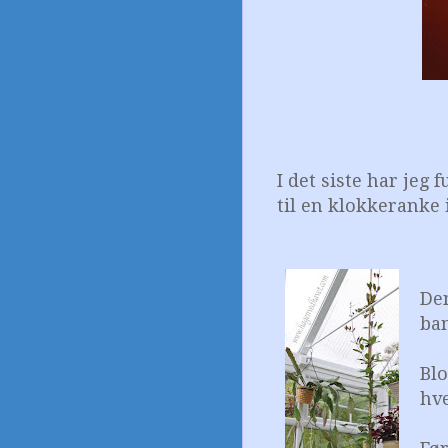
I det siste har jeg
til en klokkeranke 
Den
ba
Blo
hve