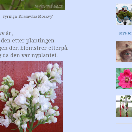
Syringa 'Krasavitsa Moskvy'
yv år,
Mye so
den etter plantingen.
gen den blomstrer etterpå.
g da den var nyplantet.