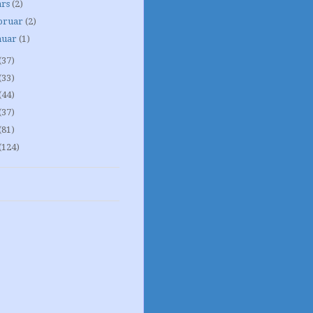
rs
(2)
bruar
(2)
nuar
(1)
(37)
(33)
(44)
(37)
(81)
(124)