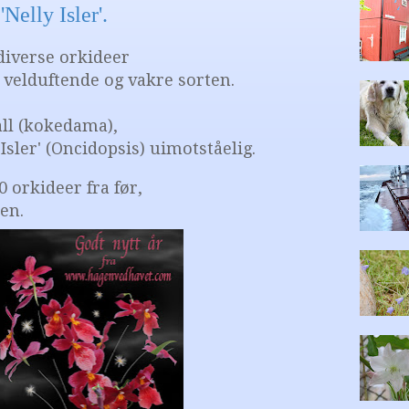
Nelly Isler'.
diverse orkideer
e velduftende og vakre sorten.
all (kokedama),
Isler' (Oncidopsis) uimotståelig.
0 orkideer fra før,
en.