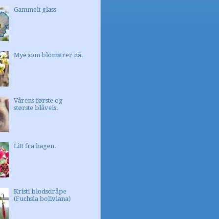
Gammelt glass
Mye som blomstrer nå.
Vårens første og
største blåveis.
Litt fra hagen.
Kristi blodsdråpe
(Fuchsia boliviana)