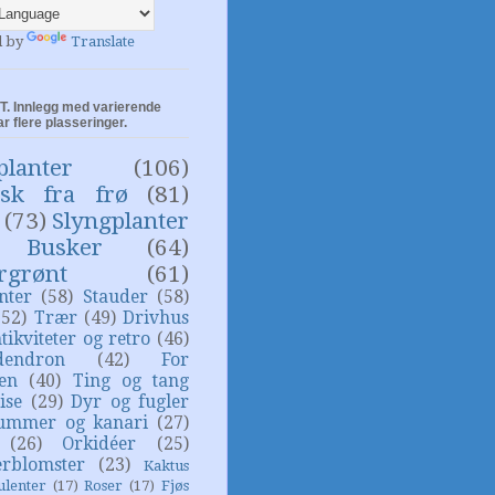
d by
Translate
. Innlegg med varierende
ar flere plasseringer.
planter
(106)
isk fra frø
(81)
(73)
Slyngplanter
Busker
(64)
rgrønt
(61)
nter
(58)
Stauder
(58)
(52)
Trær
(49)
Drivhus
tikviteter og retro
(46)
dendron
(42)
For
sen
(40)
Ting og tang
ise
(29)
Dyr og fugler
ummer og kanari
(27)
(26)
Orkidéer
(25)
rblomster
(23)
Kaktus
ulenter
(17)
Roser
(17)
Fjøs