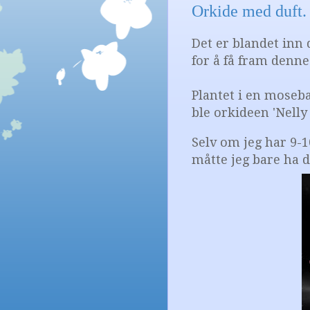
Orkide med duft. '
Det er blandet inn 
for å få fram denn
Plantet i en moseb
ble orkideen 'Nelly 
Selv om jeg har 9-1
måtte jeg bare ha d