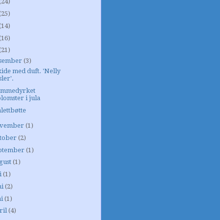
(24)
(25)
(14)
(16)
(21)
sember
(3)
ide med duft. 'Nelly
sler'.
emmedyrket
lomster i jula
lettbøtte
vember
(1)
tober
(2)
ptember
(1)
gust
(1)
i
(1)
ni
(2)
i
(1)
ril
(4)