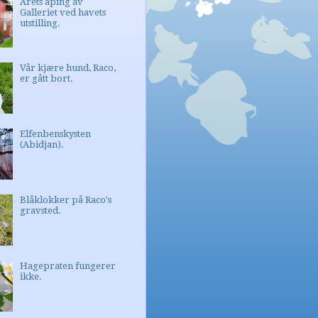
Årets åping av
Galleriet ved havets
utstilling.
Vår kjære hund, Raco,
er gått bort.
Elfenbenskysten
(Abidjan).
Blåklokker på Raco's
gravsted.
Hagepraten fungerer
ikke.