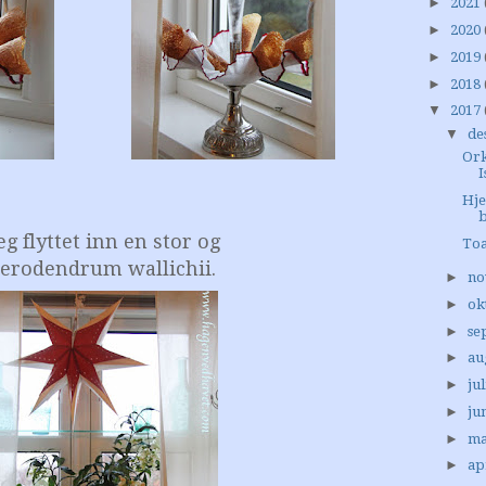
►
2021
►
2020
►
2019
►
2018
▼
2017
▼
de
Ork
I
Hj
b
eg flyttet inn en stor og
Toa
erodendrum wallichii.
►
no
►
ok
►
se
►
au
►
jul
►
ju
►
ma
►
ap