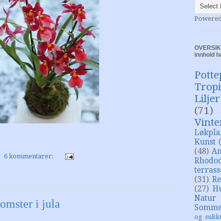
Powere
OVERSIKT
innhold h
Potte
Trop
Liljer
(71)
Vinte
Løkpla
Kunst
(48)
An
6 kommentarer:
Rhodo
terras
(31)
Re
(27)
H
Natur
mster i jula
Somme
og sukk