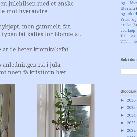
iten julehilsen med et ønske
og låv
Uterom
ille mot hverandre.
og skad
Frukt o
drikke
(5)
nykjøpt, men gammelt, fat.
ved kjøp 
 typen fat kaltes for blondefat.
Tull og
Villblomst
e at de heter kromkakefat.
Søk i den
 anledningen nå i jula.
mt noen få kristtorn bær.
Bloggark
►
2026
►
2025
►
2024
►
2023
►
2022