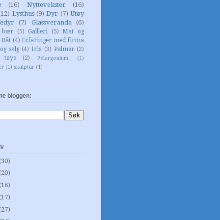
e
(16)
Nyttevekster
(16)
(12)
Lysthus
(9)
Dyr
(7)
Utøy
edyr
(7)
Glassveranda
(6)
g bær
(5)
Gallleri
(5)
Mat og
Båt
(4)
Erfaringer med firma
og salg
(4)
Iris
(3)
Palmer
(2)
 tøys
(2)
Pelargonium.
(1)
er
(1)
skulptur
(1)
ne bloggen:
iv
(30)
(20)
(18)
(17)
(27)