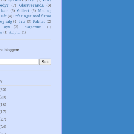
edyr
(7)
Glassveranda
(6)
g bær
(5)
Gallleri
(5)
Mat og
Båt
(4)
Erfaringer med firma
og salg
(4)
Iris
(3)
Palmer
(2)
 tøys
(2)
Pelargonium.
(1)
er
(1)
skulptur
(1)
ne bloggen:
iv
(30)
(20)
(18)
(17)
(27)
(24)