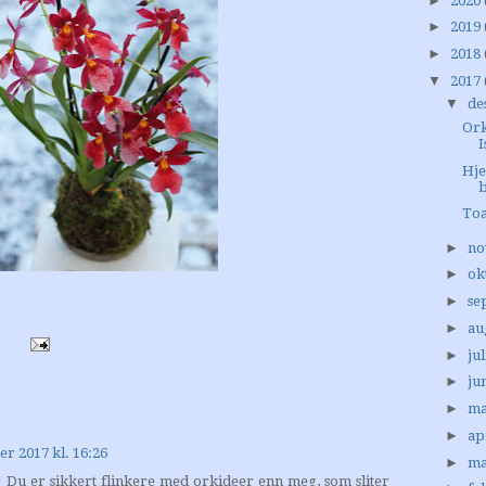
►
2020
►
2019
►
2018
▼
2017
▼
de
Ork
I
Hj
b
Toa
►
no
►
ok
►
se
►
au
►
jul
►
ju
►
ma
►
ap
r 2017 kl. 16:26
►
ma
! Du er sikkert flinkere med orkideer enn meg, som sliter