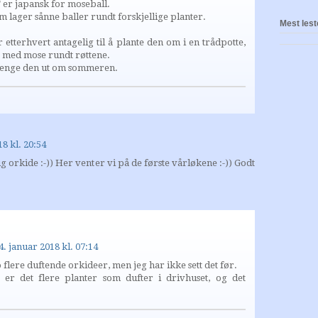
er japansk for moseball.
m lager sånne baller rundt forskjellige planter.
Mest lest
etterhvert antagelig til å plante den om i en trådpotte,
t med mose rundt røttene.
henge den ut om sommeren.
18 kl. 20:54
g orkide :-)) Her venter vi på de første vårløkene :-)) Godt
4. januar 2018 kl. 07:14
o flere duftende orkideer, men jeg har ikke sett det før.
 er det flere planter som dufter i drivhuset, og det