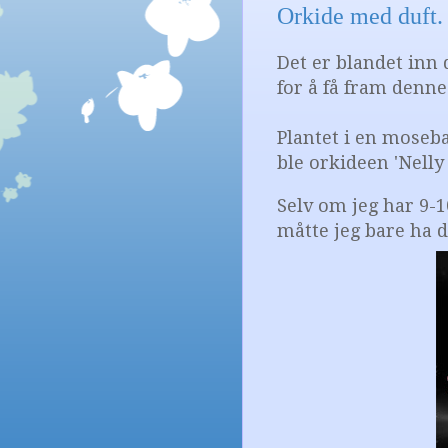
Orkide med duft. '
Det er blandet inn 
for å få fram denn
Plantet i en moseb
ble orkideen 'Nelly 
Selv om jeg har 9-1
måtte jeg bare ha d