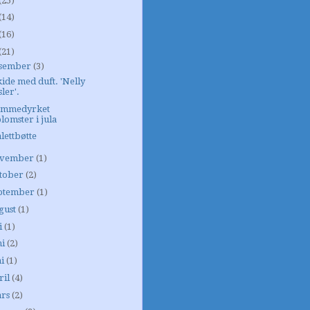
(25)
(14)
(16)
(21)
sember
(3)
ide med duft. 'Nelly
sler'.
emmedyrket
lomster i jula
lettbøtte
vember
(1)
tober
(2)
ptember
(1)
gust
(1)
i
(1)
ni
(2)
i
(1)
ril
(4)
rs
(2)