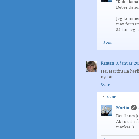
"Kokedama" 
Det er de so
Jeg kommer 
men fortsat
Så kan jeg 
Svar
Ranten
3. januar 20
Hei Martin! En herli
nytt år!
Svar
Svar
Martin
Det finnes j
Akkurat nå
merkes :)