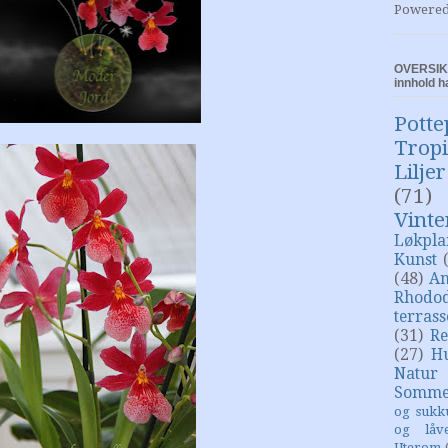
Powere
OVERSIKT
innhold h
Potte
Trop
Liljer
(71)
Vinte
Løkpla
Kunst
(48)
An
Rhodo
terras
(31)
Re
(27)
H
Natur
Somme
og sukk
og låv
Uterom