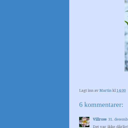
Lagt inn av
Martin
kl
14:00
6 kommentarer:
Villrose
31. desembe
Det var ikke dårlig