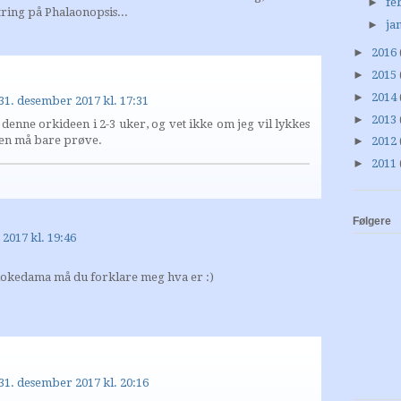
►
fe
ring på Phalaonopsis...
►
ja
►
2016
►
2015
►
2014
31. desember 2017 kl. 17:31
►
2013
 denne orkideen i 2-3 uker, og vet ikke om jeg vil lykkes
en må bare prøve.
►
2012
►
2011
Følgere
2017 kl. 19:46
Kokedama må du forklare meg hva er :)
31. desember 2017 kl. 20:16