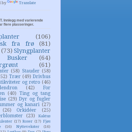
d by
Translate
. Innlegg med varierende
ar flere plasseringer.
planter
(106)
isk fra frø
(81)
(73)
Slyngplanter
Busker
(64)
rgrønt
(61)
nter
(58)
Stauder
(58)
(52)
Trær
(49)
Drivhus
tikviteter og retro
(46)
dendron
(42)
For
sen
(40)
Ting og tang
ise
(29)
Dyr og fugler
ummer og kanari
(27)
(26)
Orkidéer
(25)
rblomster
(23)
Kaktus
ulenter
(17)
Roser
(17)
Fjøs
e
(16)
Nyttevekster
(16)
(12)
Lysthus
(9)
Dyr
(7)
Utøy