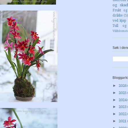
og skad
Frukt o
drikke
(5)
ved kjøp 
Tull og
Villblomst
Søk i den
Bloggark
►
2026
►
2025
►
2024
►
2023
►
2022
►
2021