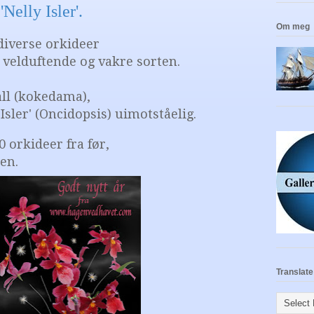
Nelly Isler'.
Om meg
diverse orkideer
e velduftende og vakre sorten.
all (kokedama),
Isler' (Oncidopsis) uimotståelig.
0 orkideer fra før,
en.
Translate