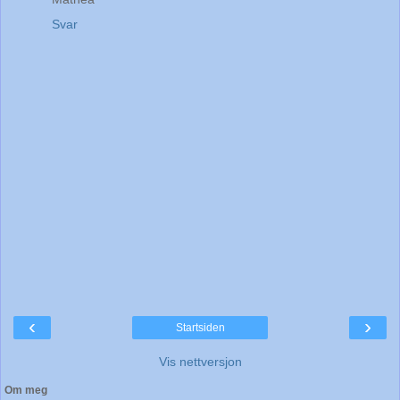
Svar
‹
›
Startsiden
Vis nettversjon
Om meg