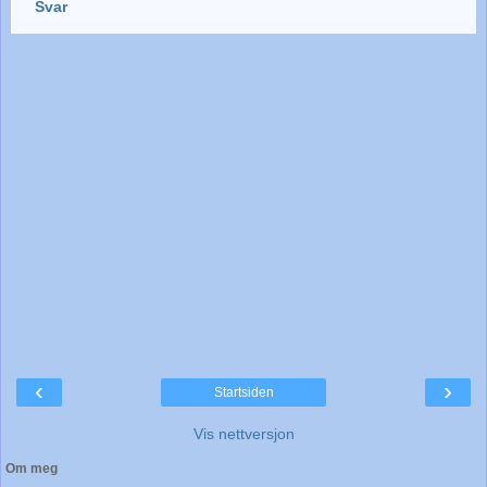
Svar
‹
›
Startsiden
Vis nettversjon
Om meg