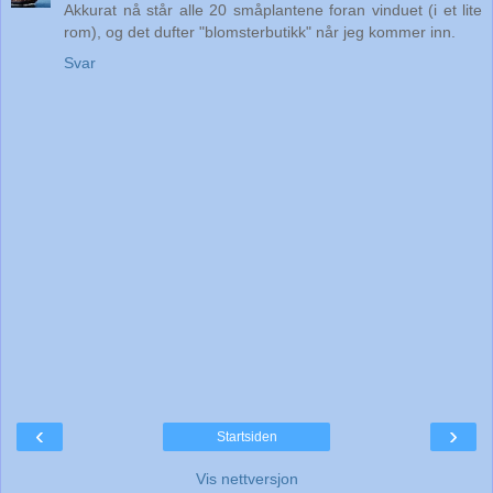
Akkurat nå står alle 20 småplantene foran vinduet (i et lite
rom), og det dufter "blomsterbutikk" når jeg kommer inn.
Svar
‹
›
Startsiden
Vis nettversjon