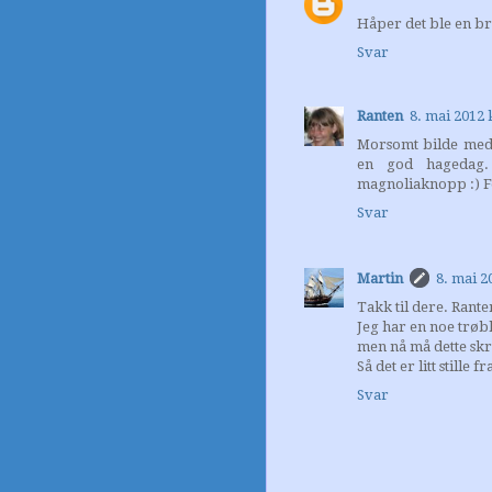
Håper det ble en bra
Svar
Ranten
8. mai 2012 
Morsomt bilde med 
en god hagedag. 
magnoliaknopp :) Fo
Svar
Martin
8. mai 2
Takk til dere. Rant
Jeg har en noe trøbl
men nå må dette skr
Så det er litt stille 
Svar