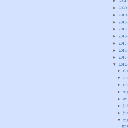
►
2021
►
2020
►
2019
►
2018
►
2017
►
2016
►
2015
►
2014
►
2013
▼
2012
►
de
►
no
►
ok
►
se
►
au
►
jul
►
ju
▼
ma
Br