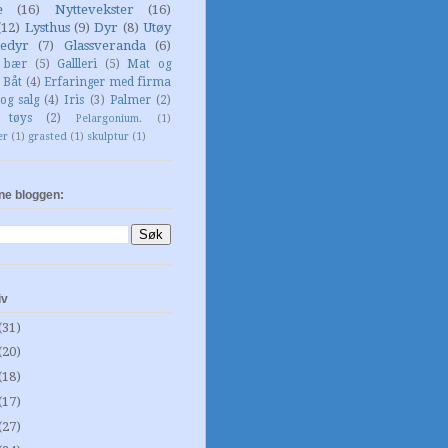
e
(16)
Nyttevekster
(16)
(12)
Lysthus
(9)
Dyr
(8)
Utøy
edyr
(7)
Glassveranda
(6)
g bær
(5)
Gallleri
(5)
Mat og
Båt
(4)
Erfaringer med firma
og salg
(4)
Iris
(3)
Palmer
(2)
 tøys
(2)
Pelargonium.
(1)
er
(1)
grasted
(1)
skulptur
(1)
ne bloggen:
iv
(31)
(20)
(18)
(17)
(27)