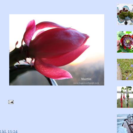
)
 kl. 15:24