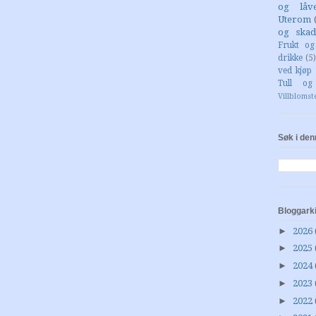
og låv
Uterom
og skad
Frukt o
drikke
(5)
ved kjøp 
Tull og
Villblomst
Søk i den
Bloggark
►
2026
►
2025
►
2024
►
2023
►
2022