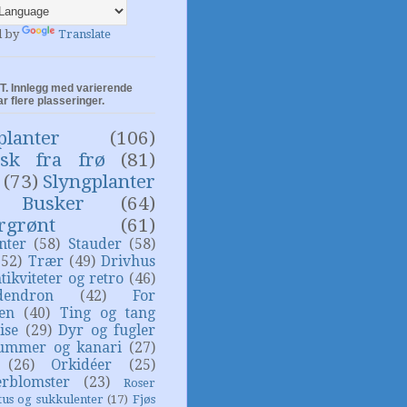
d by
Translate
. Innlegg med varierende
ar flere plasseringer.
planter
(106)
isk fra frø
(81)
(73)
Slyngplanter
Busker
(64)
rgrønt
(61)
nter
(58)
Stauder
(58)
(52)
Trær
(49)
Drivhus
tikviteter og retro
(46)
dendron
(42)
For
sen
(40)
Ting og tang
ise
(29)
Dyr og fugler
ummer og kanari
(27)
(26)
Orkidéer
(25)
rblomster
(23)
Roser
tus og sukkulenter
(17)
Fjøs