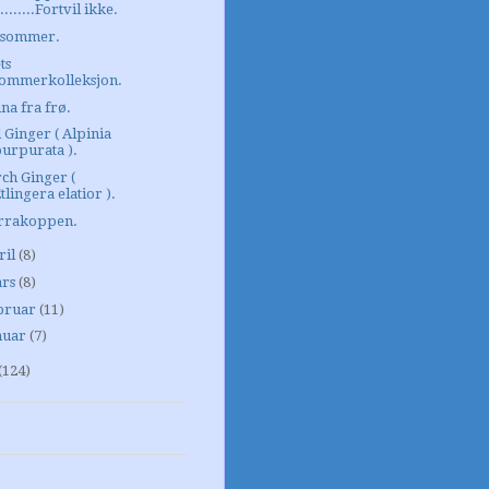
........Fortvil ikke.
isommer.
ts
sommerkolleksjon.
na fra frø.
 Ginger ( Alpinia
urpurata ).
ch Ginger (
tlingera elatior ).
rrakoppen.
ril
(8)
rs
(8)
bruar
(11)
nuar
(7)
(124)