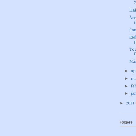
?
Ha
Åre
Can
Red
p
Tor
E
Må
►
ap
►
ma
►
fe
►
ja
►
2011
Følgere