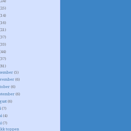
(24)
(25)
(14)
(16)
(21)
(37)
(33)
(44)
(37)
(81)
sember
(5)
vember
(6)
tober
(6)
ptember
(6)
gust
(6)
i
(7)
ni
(4)
i
(7)
akk toppen