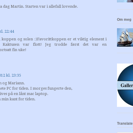
 dag Martin. Starten var i allefall lovende.
Om meg
kl. 22:44
koppen og solen :)Favorittkoppen er et viktig element i
Kaktusen var flott! Jeg trodde først det var en
rtsatt fin uke!
012 kl. 23:35
en og Mariann.
ete PC for tiden. I morges fungerte den,
ives på en lånt mac laptop.
fra min kant for tiden.
Translate