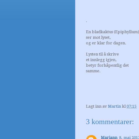
.
En bladkaktus (Epiphyllum
ser mot lyset,
og er klar for dagen.
Lysten til å skrive
et innlegg igjen,
betyr forhåpentlig det
samme.
Lagt inn av
Martin
kl
07:15
3 kommentarer:
Mariann
8. mai 2012