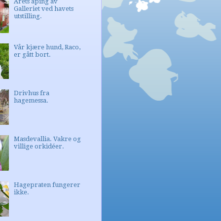
Årets åping av
Galleriet ved havets
utstilling.
Vår kjære hund, Raco,
er gått bort.
Drivhus fra
hagemessa.
Masdevallia. Vakre og
villige orkidéer.
Hagepraten fungerer
ikke.