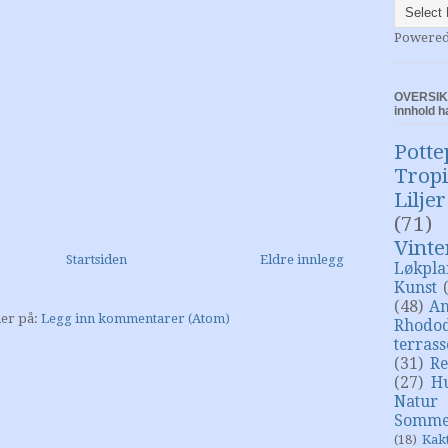
Powere
OVERSIKT
innhold h
Potte
Trop
Liljer
(71)
Vinte
Startsiden
Eldre innlegg
Løkpla
Kunst
(48)
An
er på:
Legg inn kommentarer (Atom)
Rhodo
terras
(31)
Re
(27)
H
Natur
Somme
(18)
Kak