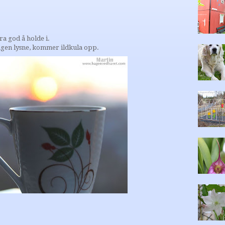
a god å holde i.
 dagen lysne, kommer ildkula opp.