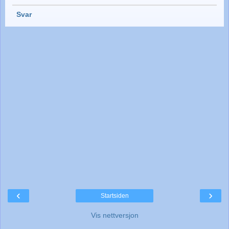
Svar
‹
›
Startsiden
Vis nettversjon