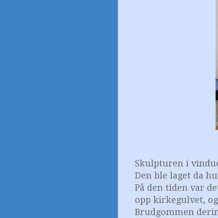
Skulpturen i vindu
Den ble laget da hu
På den tiden var d
opp kirkegulvet, o
Brudgommen derimot