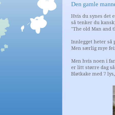
Den gamle manne
Hvis du synes det 
så tenker du kans
"The old Man and th
Innlegget heter så p
Men særlig mye feir
Men hvis noen i fam
er litt større dag s
Bløtkake med 7 lys, 