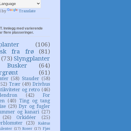
d by
Translate
. Innlegg med varierende
ar flere plasseringer.
planter
(106)
isk fra frø
(81)
(73)
Slyngplanter
Busker
(64)
rgrønt
(61)
nter
(58)
Stauder
(58)
(52)
Trær
(49)
Drivhus
tikviteter og retro
(46)
dendron
(42)
For
sen
(40)
Ting og tang
ise
(29)
Dyr og fugler
ummer og kanari
(27)
(26)
Orkidéer
(25)
rblomster
(23)
Kaktus
ulenter
(17)
Roser
(17)
Fjøs