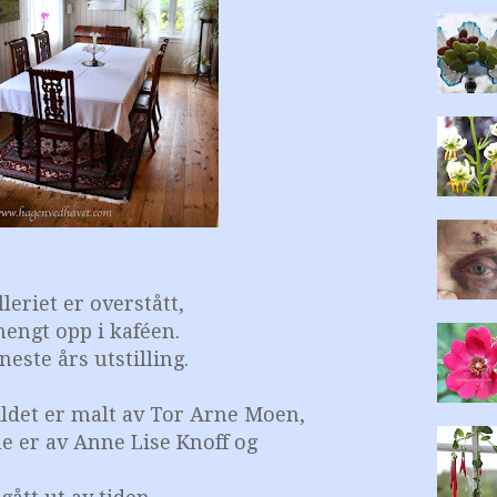
lleriet er overstått,
 hengt opp i kaféen.
 neste års utstilling.
ildet er malt av Tor Arne Moen,
e er av Anne Lise Knoff og