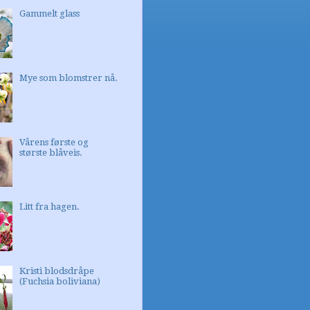
Gammelt glass
Mye som blomstrer nå.
Vårens første og
største blåveis.
Litt fra hagen.
Kristi blodsdråpe
(Fuchsia boliviana)