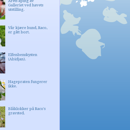
Årets åping av
Galleriet ved havets
utstilling.
Vår kjære hund, Raco,
er gått bort.
Elfenbenskysten
(Abidjan).
Hagepraten fungerer
ikke.
Blåklokker på Raco's
gravsted.