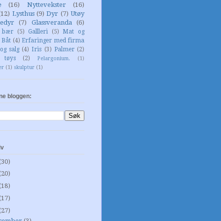
e
(16)
Nyttevekster
(16)
(12)
Lysthus
(9)
Dyr
(7)
Utøy
edyr
(7)
Glassveranda
(6)
g bær
(5)
Gallleri
(5)
Mat og
Båt
(4)
Erfaringer med firma
og salg
(4)
Iris
(3)
Palmer
(2)
 tøys
(2)
Pelargonium.
(1)
er
(1)
skulptur
(1)
ne bloggen:
iv
(30)
(20)
(18)
(17)
(27)
sember
(3)