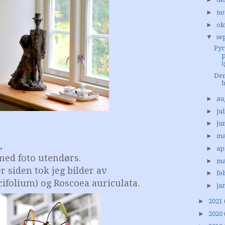
►
no
►
ok
▼
se
Pyr
i
De
►
au
►
jul
►
ju
►
ma
e,
►
ap
 med foto utendørs.
►
ma
r siden tok jeg bilder av
►
fe
acifolium) og Roscoea auriculata.
►
ja
►
2021
►
2020