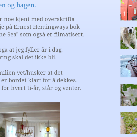
n og hagen.
er noe kjent med overskrifta
kje på Ernest Hemingways bok
e Sea" som også er filmatisert.
ga at jeg fyller år i dag.
ing skal det ikke bli.
ilien vet/husker at det
å er bordet klart for å dekkes.
for hvert ti-år, står og venter.