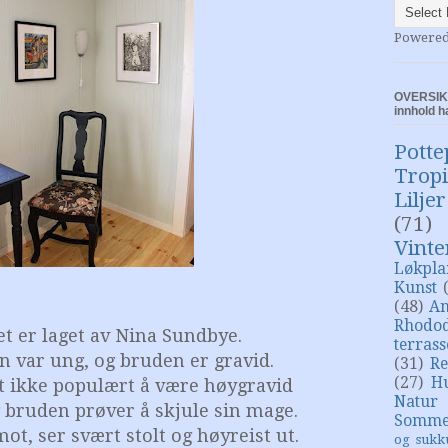
Powere
OVERSIKT
innhold h
Potte
Trop
Liljer
(71)
Vinte
Løkpla
Kunst
(48)
An
Rhodo
et er laget av Nina Sundbye.
terras
n var ung, og bruden er gravid.
(31)
Re
(27)
H
et ikke populært å være høygravid
Natur
g bruden prøver å skjule sin mage.
Somme
, ser svært stolt og høyreist ut.
og sukk