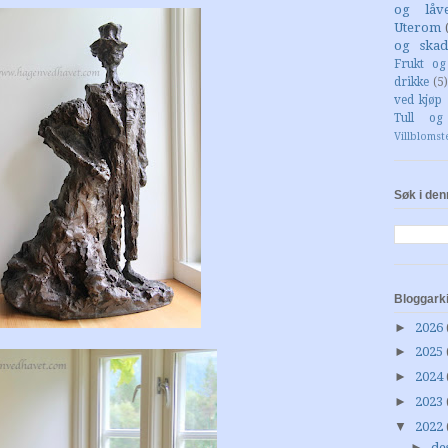
og låv
Uterom
og skad
Frukt o
drikke
(5)
ved kjøp 
Tull og
Villblomst
Søk i den
Bloggark
►
2026
►
2025
►
2024
►
2023
▼
2022
►
de