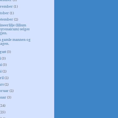
vember
(1)
tober
(1)
ptember
(2)
ineerlilje (lilium
pyrenaicum) selges
gjen.
n gamle mannen og
hagen.
gust
(3)
i
(3)
ni
(3)
i
(2)
ril
(2)
rs
(2)
bruar
(2)
nuar
(3)
(24)
(25)