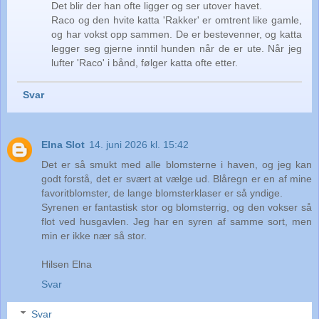
Det blir der han ofte ligger og ser utover havet.
Raco og den hvite katta 'Rakker' er omtrent like gamle,
og har vokst opp sammen. De er bestevenner, og katta
legger seg gjerne inntil hunden når de er ute. Når jeg
lufter 'Raco' i bånd, følger katta ofte etter.
Svar
Elna Slot
14. juni 2026 kl. 15:42
Det er så smukt med alle blomsterne i haven, og jeg kan
godt forstå, det er svært at vælge ud. Blåregn er en af mine
favoritblomster, de lange blomsterklaser er så yndige.
Syrenen er fantastisk stor og blomsterrig, og den vokser så
flot ved husgavlen. Jeg har en syren af samme sort, men
min er ikke nær så stor.
Hilsen Elna
Svar
Svar