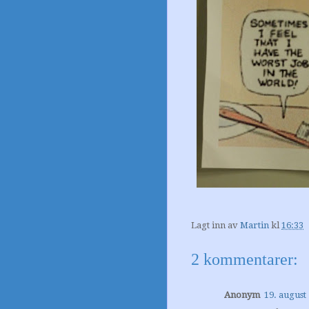
Lagt inn av
Martin
kl
16:33
2 kommentarer:
Anonym
19. august 