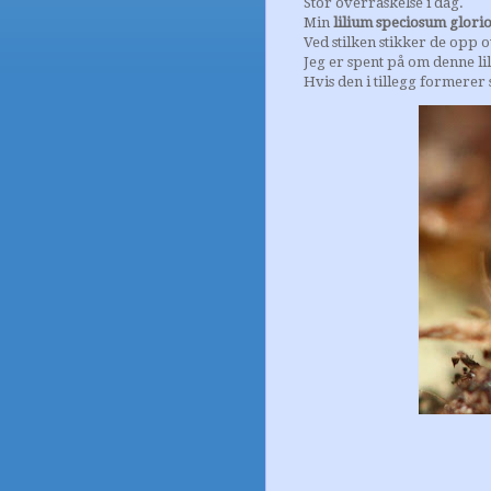
Stor overraskelse i dag.
Min
lilium speciosum glorio
Ved stilken stikker de opp o
Jeg er spent på om denne lilj
Hvis den i tillegg formerer 