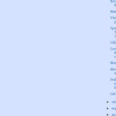
Blo
M
Nat
Vin
Spa
T
)
Lil
Leo
c
Mas
Med
m
Fei
l
Litt
►
ok
►
se
►
au