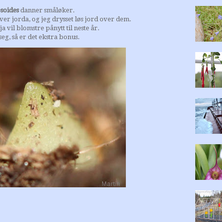
soides
danner småløker.
ver jorda, og jeg drysset løs jord over dem.
a vil blomstre pånytt til neste år.
seg, så er det ekstra bonus.