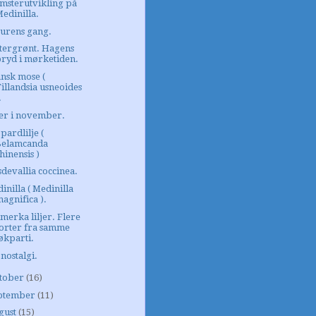
msterutvikling på
edinilla.
urens gang.
tergrønt. Hagens
pryd i mørketiden.
nsk mose (
illandsia usneoides
.
jer i november.
pardlilje (
Belamcanda
hinensis )
devallia coccinea.
inilla ( Medinilla
agnifica ).
lmerka liljer. Flere
sorter fra samme
økparti.
 nostalgi.
tober
(16)
ptember
(11)
gust
(15)