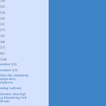
(24)
(25)
(14)
(16)
(21)
(37)
(33)
(44)
(37)
(81)
(124)
sember
(10)
vember
(13)
bby chic, Industrial
esign deco,
Whatever.
søndag i advent.
lemater uten fugl
(og blomstring ved
dvent).