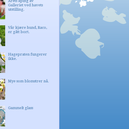
Årets åping av
Galleriet ved havets
utstilling.
Vår kjære hund, Raco,
er gått bort.
Hagepraten fungerer
ikke.
Mye som blomstrer nå.
Gammelt glass