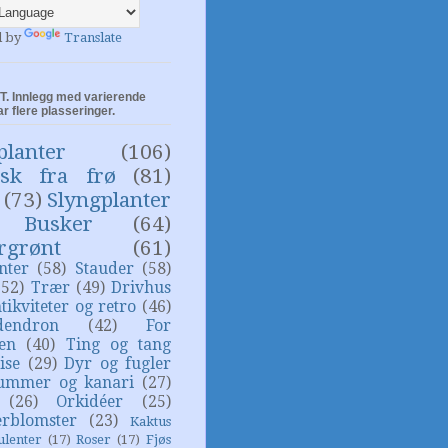
d by
Translate
. Innlegg med varierende
ar flere plasseringer.
planter
(106)
isk fra frø
(81)
(73)
Slyngplanter
Busker
(64)
rgrønt
(61)
nter
(58)
Stauder
(58)
(52)
Trær
(49)
Drivhus
tikviteter og retro
(46)
dendron
(42)
For
sen
(40)
Ting og tang
ise
(29)
Dyr og fugler
ummer og kanari
(27)
(26)
Orkidéer
(25)
rblomster
(23)
Kaktus
ulenter
(17)
Roser
(17)
Fjøs