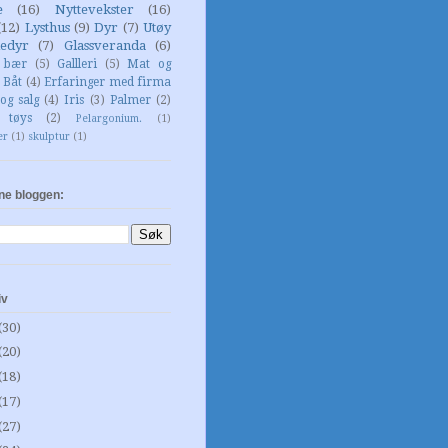
e
(16)
Nyttevekster
(16)
(12)
Lysthus
(9)
Dyr
(7)
Utøy
edyr
(7)
Glassveranda
(6)
g bær
(5)
Gallleri
(5)
Mat og
Båt
(4)
Erfaringer med firma
og salg
(4)
Iris
(3)
Palmer
(2)
 tøys
(2)
Pelargonium.
(1)
er
(1)
skulptur
(1)
ne bloggen:
iv
(30)
(20)
(18)
(17)
(27)