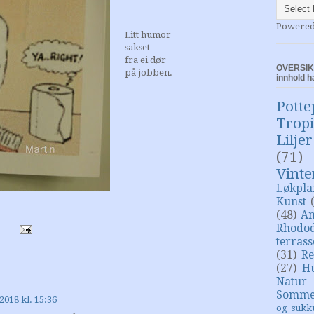
Powere
Litt humor
sakset
fra ei dør
OVERSIKT
på jobben.
innhold h
Potte
Trop
Liljer
(71)
Vinte
Løkpla
Kunst
(48)
An
Rhodo
terras
(31)
Re
(27)
H
Natur
Somme
2018 kl. 15:36
og sukk