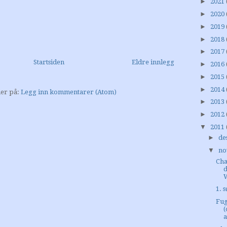
►
2021
►
2020
►
2019
►
2018
►
2017
Startsiden
Eldre innlegg
►
2016
►
2015
►
2014
er på:
Legg inn kommentarer (Atom)
►
2013
►
2012
▼
2011
►
de
▼
no
Cha
d
1. 
Fug
a