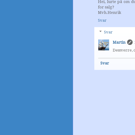
Hei, lurte på om d
for salg?
Mvh.Henrik
Svar
Svar
Martin
Dessverre, d
Svar