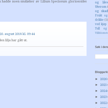
u hadde noen småløker av Lilium Speciosum gloriosoides
og låv
Uterom
og skad
Frukt o
drikke
(5)
ved kjøp 
Tull og
Villblomst
20. august 2018 kl. 09:44
en lilja har gått ut.
Søk i den
Bloggark
►
2026
►
2025
►
2024
►
2023
►
2022